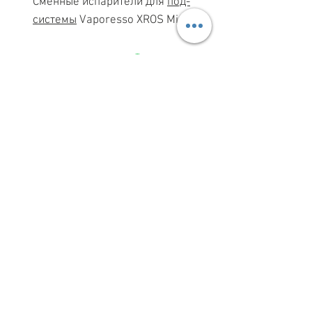
Сменные испарители для
под-
системы
Vaporesso XROS Mini.
МАГАЗИН ПН-ПТ
11.00-19.00
ВС
11.00-15.00
068 869 08 59
КИЕВ, САКСАГАНСЬКОГО, 30Б
Share
З ПИТАНЬ СПІВПРАЦІ
099 333 00 66
INFO@VAPESHOPKIEV.COM
© 2015–2025 vapeshopkiev.com
(вэйпшопкиев, вейпшопкиїв)
При цитуванні або іншому використанні
будь-яких матеріалів посилання на сайт
із зазначенням автора обов’язкове
КАРТА САЙТА