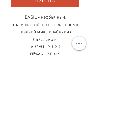
КУПИТЬ
BASIL - необычный,
травянистый, но в то же время
сладкий микс клубники с
базиликом.
VG/PG - 70/30
Объем - 60 мл.
МАГАЗИН ПН-ПТ
11.00-19.00
ВС
11.00-15.00
068 869 08 59
КИЕВ, САКСАГАНСЬКОГО, 30Б
Share
З ПИТАНЬ СПІВПРАЦІ