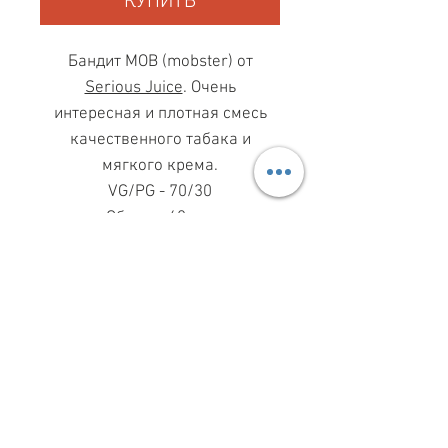
КУПИТЬ
Бандит MOB (mobster) от
Serious Juice
. Очень
интересная и плотная смесь
качественного табака и
мягкого крема.
VG/PG - 70/30
Объем - 60 мл.
МАГАЗИН ПН-ПТ
11.00-19.00
ВС
11.00-15.00
068 869 08 59
КИЕВ, САКСАГАНСЬКОГО, 30Б
Share