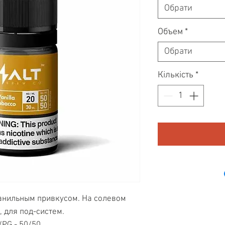
Обрати
Объем
*
Обрати
Кількість
*
анильным привкусом. На солевом
, для под-систем.