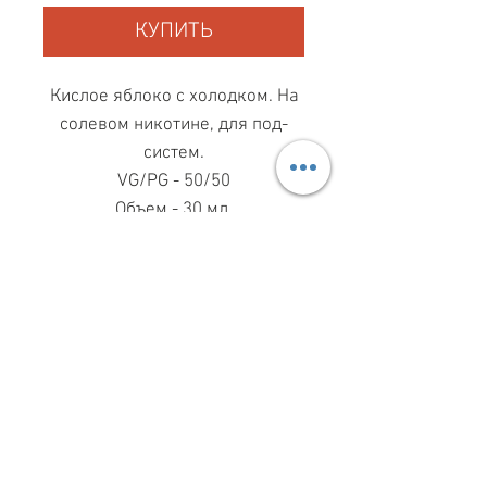
КУПИТЬ
Кислое яблоко с холодком. На
солевом никотине, для под-
систем.
VG/PG - 50/50
Объем - 30 мл.
МАГАЗИН ПН-ПТ
11.00-19.00
ВС
11.00-15.00
068 869 08 59
КИЕВ, САКСАГАНСЬКОГО, 30Б
Share
З ПИТАНЬ СПІВПРАЦІ