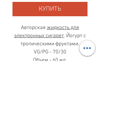
КУПИТЬ
Авторская
жидкость для
электронных сигарет
. Йогурт с
тропическими фруктами.
VG/PG - 70/30
Объем - 60 мл.
МАГАЗИН ПН-ПТ
11.00-19.00
ВС
11.00-15.00
068 869 08 59
КИЕВ, САКСАГАНСЬКОГО, 30Б
Share
З ПИТАНЬ СПІВПРАЦІ