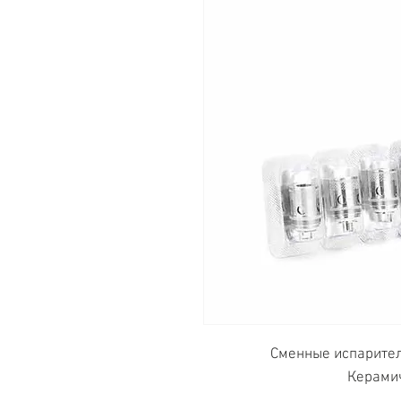
Сменные испарите
Керамич