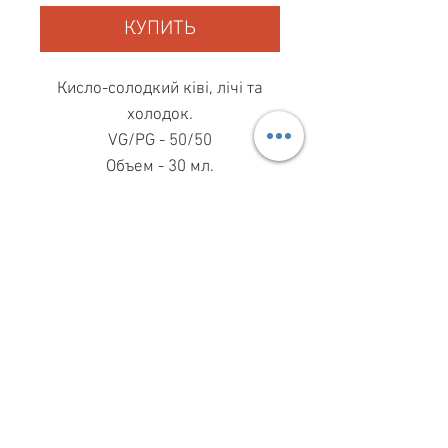
КУПИТЬ
Кисло-солодкий ківі, лічі та
холодок.
VG/PG - 50/50
Объем - 30 мл.
МАГАЗИН ПН-ПТ
11.00-19.00
ВС
11.00-15.00
068 869 08 59
КИЕВ, САКСАГАНСЬКОГО, 30Б
Share
З ПИТАНЬ СПІВПРАЦІ
099 333 00 66