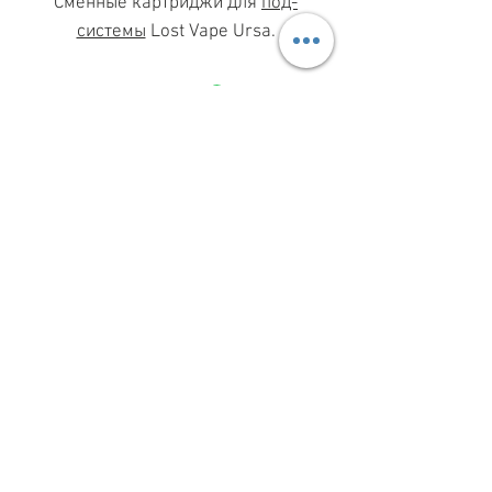
Сменные картриджи для
под-
системы
Lost Vape Ursa.
МАГАЗИН ПН-ПТ
11.00-19.00
ВС
11.00-15.00
068 869 08 59
КИЕВ, САКСАГАНСЬКОГО, 30Б
Share
З ПИТАНЬ СПІВПРАЦІ
099 333 00 66
INFO@VAPESHOPKIEV.COM
© 2015–2025 vapeshopkiev.com
(вэйпшопкиев, вейпшопкиїв)
При цитуванні або іншому використанні
будь-яких матеріалів посилання на сайт
із зазначенням автора обов’язкове
КАРТА САЙТА