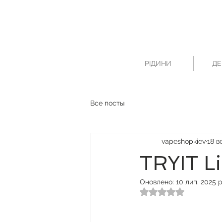
РІДИНИ
ДЕ
Все посты
vapeshopkiev
18 в
TRYIT Li
Оновлено:
10 лип. 2025 р
Оцінка: NaN з 5 зі