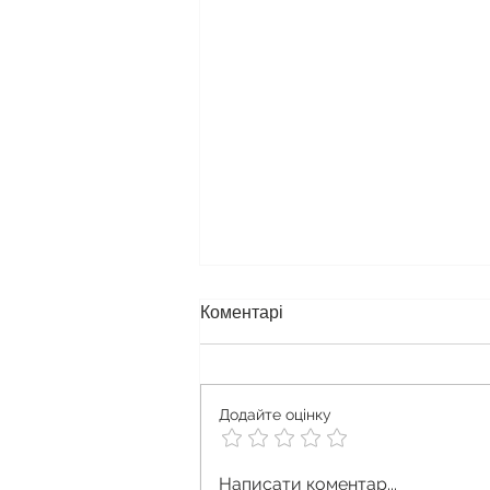
Коментарі
Додайте оцінку
Як правильно перевозити та
Написати коментар...