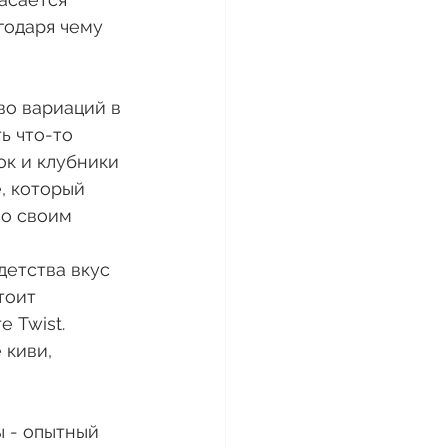
годаря чему 
во вариаций в 
ь что-то 
ок и клубники 
, который 
со своим 
детства вкус 
тоит 
 Twist.
 киви, 
ы - опытный 