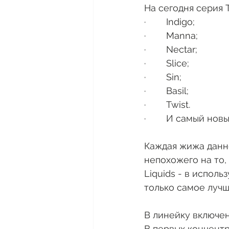
На сегодня серия Tr
·        Indigo;
·        Manna;
·        Nectar;
·        Slice;
·        Sin;
·        Basil;
·        Twist.
·        И самый но
Каждая жижа данно
непохожего на то, 
Liquids - в испол
только самое лучш
В линейку включен
В первых концентр