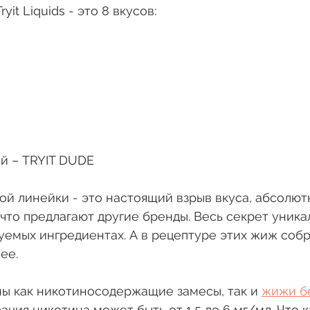
yit Liquids - это 8 вкусов:
вый – TRYIT DUDE
й линейки - это настоящий взрыв вкуса, абсолют
что предлагают другие бренды. Весь секрет уникал
ьзуемых ингредиентах. А в рецептуре этих жиж собр
ее.
ы как никотиносодержащие замесы, так и 
жижи б
ация никотина может быть от 1,5 до 6 мг/мл. Что к