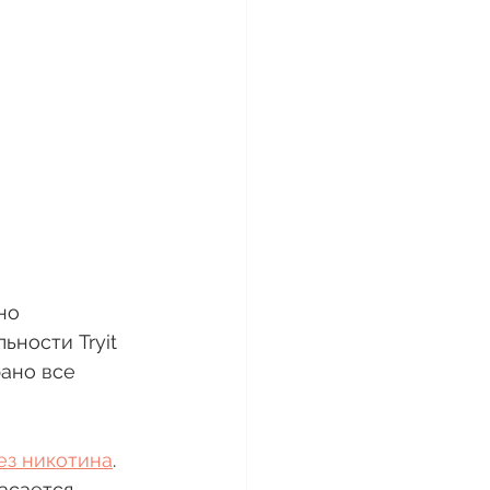
но 
ьности Tryit 
ано все 
ез никотина
. 
асается 