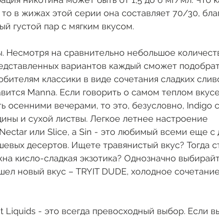
то в жижах этой серии она составляет 70/30, бла
ый густой пар с мягким вкусом.
ы. Несмотря на сравнительно небольшое количест
едставленных вариантов каждый сможет подобрат
юбителям классики в виде сочетания сладких слив
вится Manna. Если говорить о самом теплом вкусе
ь осенними вечерами, то это, безусловно, Indigo 
ины и сухой листвы. Легкое летнее настроение 
ectar или Slice, а Sin - это любимый всеми еще с 
евых десертов. Ищете травянистый вкус? Тогда с
ужна кисло-сладкая экзотика? Однозначно выбирайте
ышел новый вкус – TRYIT DUDE, холодное сочетание
 Liquids - это всегда превосходный выбор. Если в