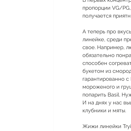
пропорции VG/PG, 
получается приятн
А теперь про вкус
линейке, среди пр
свое. Например, л
обязательно понра
способен согреват
букетом из смород
гарантированно с N
мороженого и груш
попарить Basil. Н
И на днях у нас в
клубники и мяты.
Жижи линейки Tryit