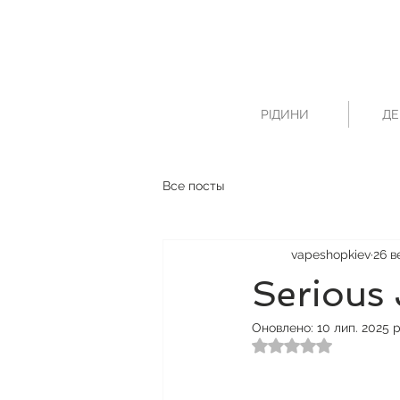
РІДИНИ
ДЕ
Все посты
vapeshopkiev
26 в
Serious 
Оновлено:
10 лип. 2025 р
Оцінка: NaN з 5 зі