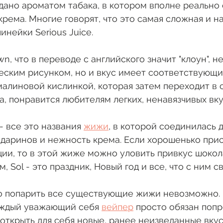
дано ароматом табака, в котором вполне реально
крема. Многие говорят, что это самая сложная и н
инейки Serious Juice.
n, что в переводе с английского значит "клоун", н
ским рисунком, но и вкус имеет соответствующий
 малиновой кислинкой, которая затем переходит в 
а, понравится любителям легких, ненавязчивых вку
т - все это названия 
жижи
, в которой соединилась 
даринов и нежность крема. Если хорошенько прис
ии, то в этой жиже можно уловить привкус шокол
, Sol - это праздник, Новый год и все, что с ним св
то попарить все существующие жижи невозможно. 
аждый уважающий себя 
вейпер
 просто обязан попр
ы открыть для себя новые, ранее неизведанные вку