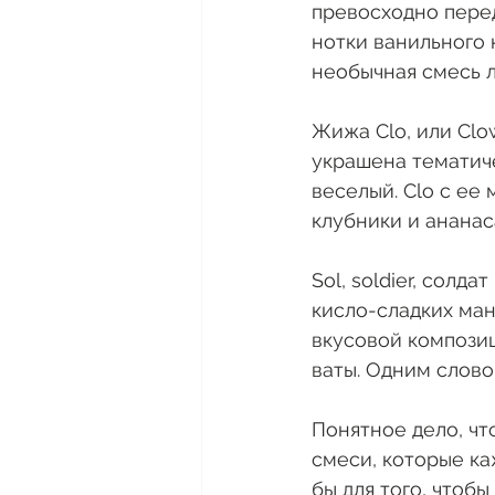
превосходно пере
нотки ванильного 
необычная смесь л
Жижа Clo, или Clow
украшена тематиче
веселый. Clo с ее
клубники и ананас
Sol, soldier, солда
кисло-сладких ман
вкусовой композиц
ваты. Одним словом
Понятное дело, ч
смеси, которые к
бы для того, чтоб