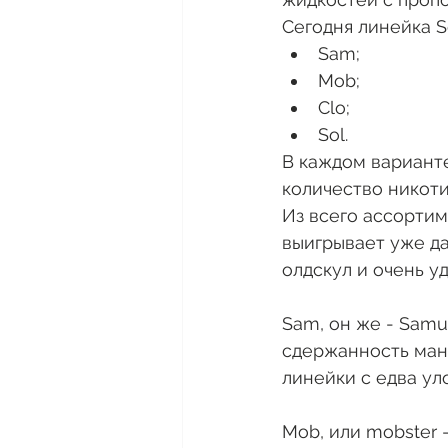
Сегодня линейка Se
Sam;
Mob;
Clo;
Sol.
В каждом варианте
количество никотин
Из всего ассортим
выигрывает уже да
олдскул и очень у
Sam, он же - Samu
сдержанность манг
линейки с едва у
Mob, или mobster 