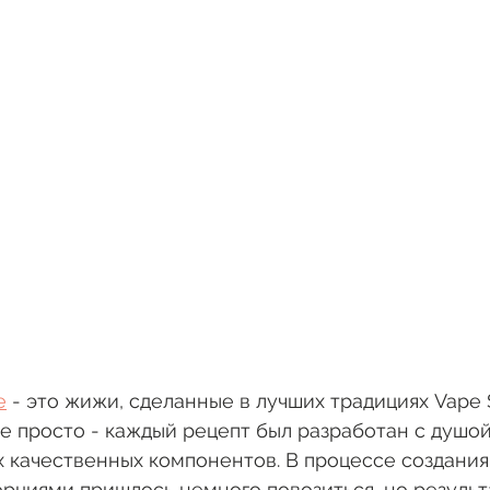
e
 - это жижи, сделанные в лучших традициях Vape S
се просто - каждый рецепт был разработан с душой
 качественных компонентов. В процессе создания
рциями пришлось немного повозиться, но результа