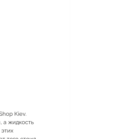
hop Kiev. 
, а жидкость 
 этих 
т того стоил.