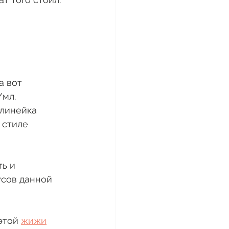
 вот 
/мл.
 линейка 
 стиле 
ь и 
усов данной 
этой 
жижи