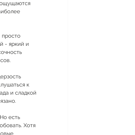
 ощущаются 
аиболее 
е просто 
 - яркий и 
сочность 
сов.
дерзость 
лушаться к 
ада и сладкой 
язано.
Но есть 
обовать. Хотя 
совые 