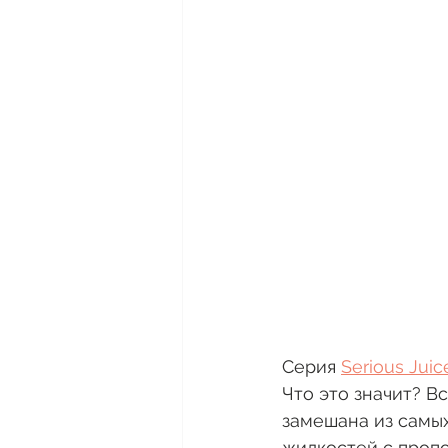
Серия 
Serious Juic
Что это значит? В
замешана из самых
жидкостей с пропо