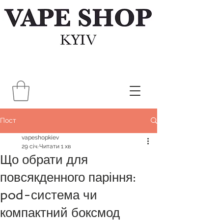
Пост
vapeshopkiev
29 січ.
Читати 1 хв
Що обрати для
повсякденного паріння:
pod-система чи
компактний боксмод