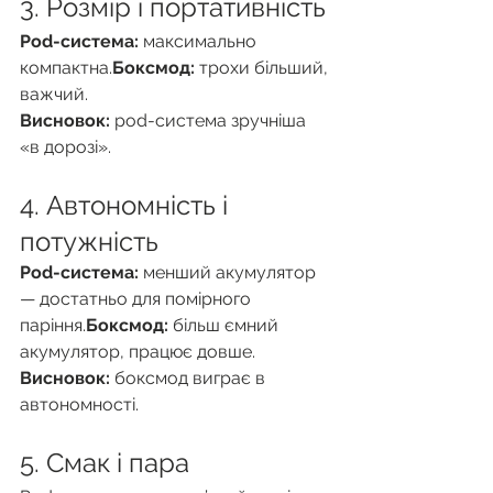
3. Розмір і портативність
Pod-система:
 максимально 
компактна.
Боксмод:
 трохи більший, 
важчий.
Висновок:
 pod-система зручніша 
«в дорозі».
4. Автономність і 
потужність
Pod-система:
 менший акумулятор 
— достатньо для помірного 
паріння.
Боксмод:
 більш ємний 
акумулятор, працює довше.
Висновок:
 боксмод виграє в 
автономності.
5. Смак і пара