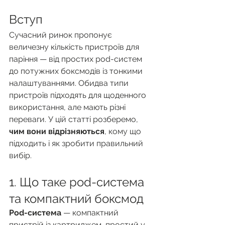
Вступ
Сучасний ринок пропонує 
величезну кількість пристроїв для 
паріння — від простих pod-систем 
до потужних боксмодів із тонкими 
налаштуваннями. Обидва типи 
пристроїв підходять для щоденного 
використання, але мають різні 
переваги. У цій статті розберемо, 
чим вони відрізняються
, кому що 
підходить і як зробити правильний 
вибір.
1. Що таке pod-система 
та компактний боксмод
Pod-система
 — компактний 
пристрій із картриджем, простий у 