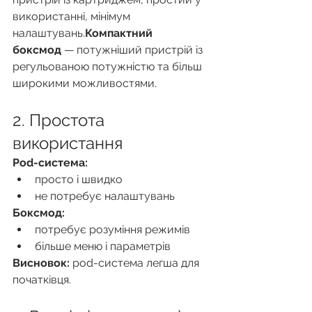
використанні, мінімум 
налаштувань.
Компактний 
боксмод
 — потужніший пристрій із 
регульованою потужністю та більш 
широкими можливостями.
2. Простота 
використання
Pod-система:
просто і швидко
не потребує налаштувань
Боксмод:
потребує розуміння режимів
більше меню і параметрів
Висновок:
 pod-система легша для 
початківця.