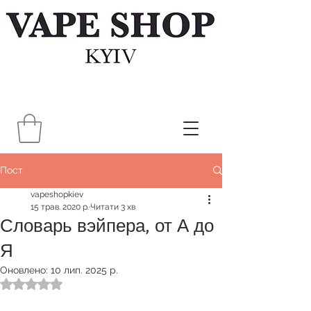
Пост
vapeshopkiev
15 трав. 2020 р.
Читати 3 хв
Словарь вэйпера, от А до
Я
Оновлено:
10 лип. 2025 р.
Оцінка: NaN з 5 зірок.