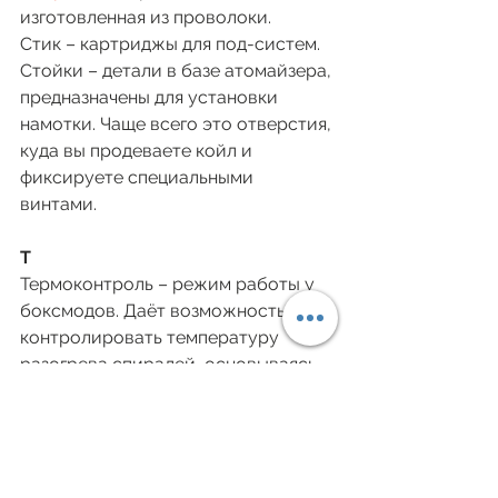
изготовленная из проволоки. 
Стик – картриджы для под-систем. 
Стойки – детали в базе атомайзера, 
предназначены для установки 
намотки. Чаще всего это отверстия, 
куда вы продеваете койл и 
фиксируете специальными 
винтами. 
Т 
Термоконтроль – режим работы у 
боксмодов. Даёт возможность 
контролировать температуру 
разогрева спиралей, основываясь 
на работе термометра 
сопротивления. Используется 
только со спиралями из никеля, 
титана и нержавеющей стали. 
Топ-кэп – съемная часть 