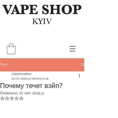
Пост
vapeshopkiev
21 січ. 2020 р.
Читати 2 хв
Почему течет вэйп?
Оновлено:
10 лип. 2025 р.
Оцінка: NaN з 5 зірок.