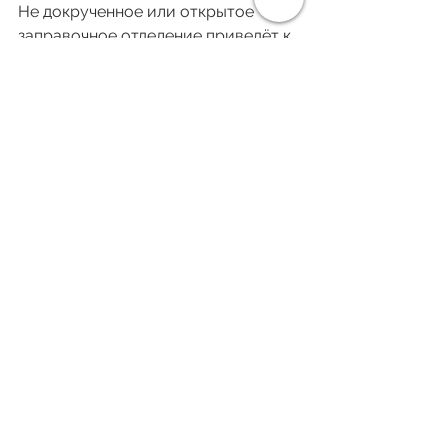
Не докрученное или открытое 
заправочное отделение приведёт к 
протечке. Просто когда заливаете 
жидкость, сразу закручивайте. 
Да, сегодня мы написали много, но 
мы хотели рассказать обо всех 
причинах, чтобы помочь вам. Будем 
благодарны за подписку. Хорошего 
вечера! 
Дивитися всі
Останні пости