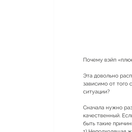
Почему вэйп «плю
Эта довольно расп
зависимо от того с
ситуации? 
Сначала нужно разо
качественный. Есл
быть такие причины
1) Неподходящая ж