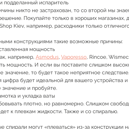
ли подделанный испаритель
ичины никто не застрахован, то со второй мы знае
ешение. Покупайте только в хороших магазинах, 
Shop Kiev, например, расходники только отличного
жными конструкциями такие возможные причины: 
ыставленная мощность
ак, например, 
Asmodus
, 
Vaporesso
, Rincoe, Wismec,
ть мощность. И если вы поставите слишком высок
 значение, то будет такое неприятное следствие.
я цифра будет идеальной для вашего устройства и
 значение и пробуйте. 
амотка и укладка ваты
овывать плотно, но равномерно. Слишком свободн
дет к плевкам жидкости. Также и со спиралью. 
 спирали могут «плеваться» из-за конструкции на