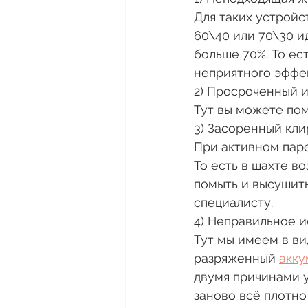
Для таких устройс
60\40 или 70\30 и
больше 70%. То ес
неприятного эффек
2) Просроченный 
Тут вы можете пом
3) Засоренный кл
При активном паре
То есть в шахте в
помыть и высушить
специалисту. 
4) Неправильное и
Тут мы имеем в ви
разряженный 
акку
двумя причинами у
заново всё плотно 