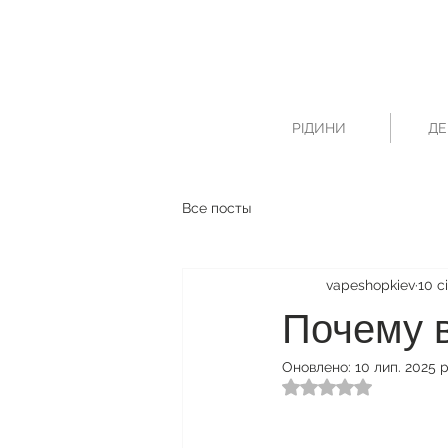
РІДИНИ
ДЕ
Все посты
vapeshopkiev
10 с
Почему 
Оновлено:
10 лип. 2025 р
Оцінка: NaN з 5 зі