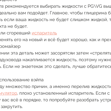
тв рекомендуется выбирать жидкости с PG\VG выш
деально вам подойдет. Главное, чтобы глицерина б
ть если ваша жидкость не будет слишком жидкой, т
та не будет. 
или сгоревший 
испаритель
енять его на новый и всё будет хорошо, как и преж
иромайзер
нии эта деталь может засорятсяи затем «стрелять
оздуховода накапливается жидкость, поэтому нужн
. Если не знаетекак это сделать, лучше обратитесь
спользование вэйпа 
ду множество причин, а именно перелив жидкости 
мулятор
, плохо установленный испаритель. Если с
 вас всё в порядке, то попробуйте разобрать устр
закрутить. 