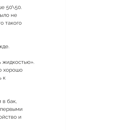
е 50\50. 
ыло не 
о такого 
де. 
 жидкостью». 
о хорошо 
 к 
в бак, 
 первыми 
ойство и 