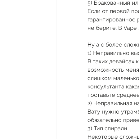
5) Бракованный и
Если от первой пр
гарантированное р
не берите. В Vape 
Ну а с более сло
1) Неправильно в
В таких девайсах к
возможность меня
слишком маленькое
консультанта кака
поставьте среднее
2) Неправильная н
Вату нужно утрамб
обязательно приве
3) Тип спирали
Некоторые сложные