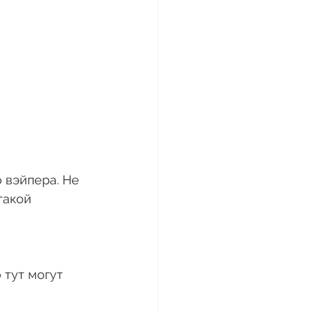
 вэйпера. Не 
такой 
 
 тут могут 