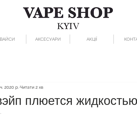
ВАЙСИ
АКСЕСУАРИ
АКЦІЇ
КОНТ
іч. 2020 р.
Читати 2 хв
вэйп плюется жидкость
.
рок.