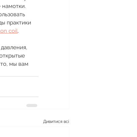
 намотки. 
ользовать 
оды практики 
ton coil
.
 давления, 
открытые 
то, мы вам 
Дивитися всі