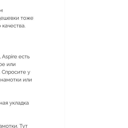
м 
дешевки тоже 
 качества. 
 Aspire есть 
ое или 
 Спросите у 
 намотки или 
ая укладка 
мотки. Тут 