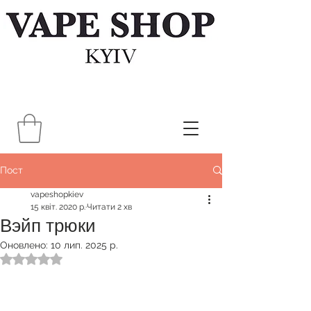
Пост
vapeshopkiev
15 квіт. 2020 р.
Читати 2 хв
Вэйп трюки
Оновлено:
10 лип. 2025 р.
Оцінка: NaN з 5 зірок.