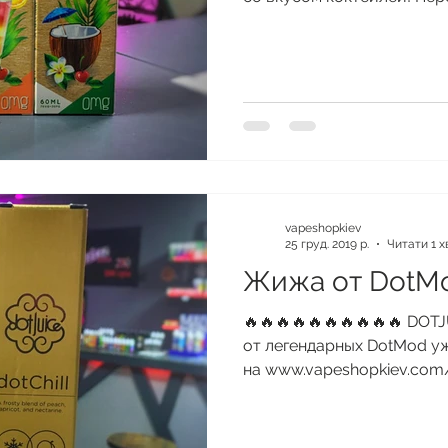
vapeshopkiev
25 груд. 2019 р.
Читати 1 х
Жижа от DotM
🔥🔥🔥🔥🔥🔥🔥🔥🔥🔥 DOT
от легендарных DotMod уж
на www.vapeshopkiev.com/u