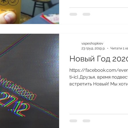
vapeshopkiev
23 груд. 2019 р.
Читати 1 х
Новый Год 202
https://facebook.com/eve
ti=icl Друзья, время подве
встретить Новый! Мы хоти