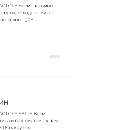
 FACTORY Всем знакомые
десерты, холодные миксы -
ганского, 30Б...
ин
 FACTORY SALTS Всем
ина и под-систем - к нам
 Пять крутых...