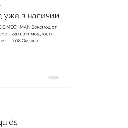
в
 уже в наличии
NCOE MECHMAN Боксмод от
coe - 220 ватт мощности,
 - 0.08 Ом, два...
в
quids