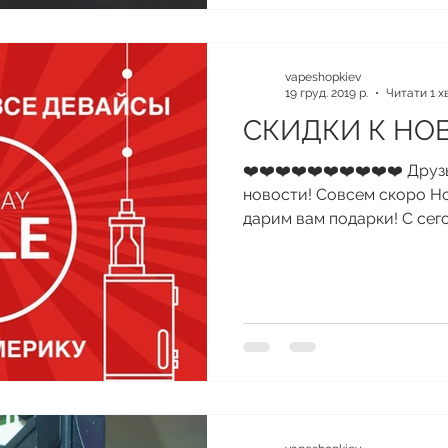
vapeshopkiev
19 груд. 2019 р.
Читати 1 х
СКИДКИ К НО
❤️❤️❤️❤️❤️❤️❤️❤️❤️❤️ Друз
новости! Совсем скоро Но
дарим вам подарки! С сего