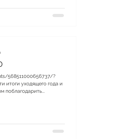
в
0
nts/568511000656737/?
сти итоги уходящего года и
м поблагодарить...