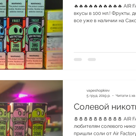
🔥🔥🔥🔥🔥🔥🔥🔥🔥🔥 AIR
вкусы в 100 мл.! Фрукты, 
все уже в наличии на Сакса
vapeshopkiev
5 груд. 2019 р.
Читати 1 хв
Солевой никот
🧂🧂🧂🧂🧂🧂🧂🧂🧂🧂 AIR
любителям солевого никот
пришли соли от Air Factory.