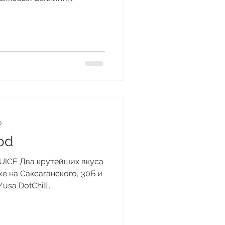
в
od
JUICE Два крутейших вкуса
е на Саксаганского, 30Б и
sa DotChill...