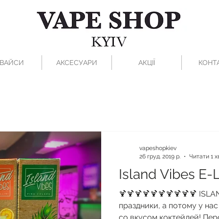
ВАЙСИ
АКСЕСУАРИ
АКЦІЇ
КОНТ
vapeshopkiev
26 груд. 2019 р.
Читати 1 х
Island Vibes E-
🍹🍹🍹🍹🍹🍹🍹🍹🍹🍹 ISL
праздники, а потому у на
со вкусом коктейлей! Перс