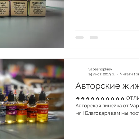
vapeshopkiev
14 лист. 2019 р.
Читати 1 х
Авторские жи
🔥🔥🔥🔥🔥🔥🔥🔥🔥🔥 О
Авторская линейка от Vape
мл.! Благодаря вам мы по