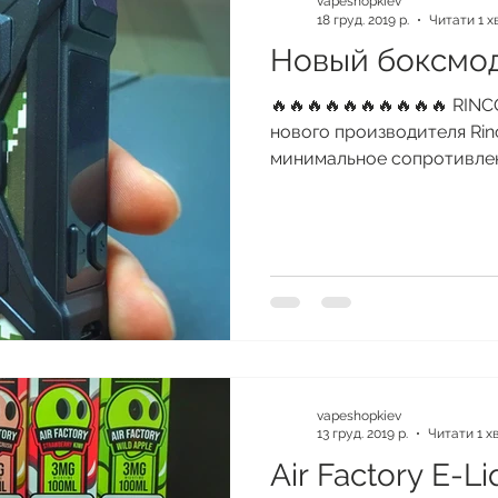
vapeshopkiev
18 груд. 2019 р.
Читати 1 х
Новый боксмод
🔥🔥🔥🔥🔥🔥🔥🔥🔥🔥 RI
нового производителя Rin
минимальное сопротивление
vapeshopkiev
13 груд. 2019 р.
Читати 1 х
Air Factory E-Li