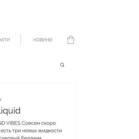
АКТИ
НОВИНИ
в
Liquid
AND VIBES Совсем скоро
с есть три новых жидкости
иковый Беллини,...