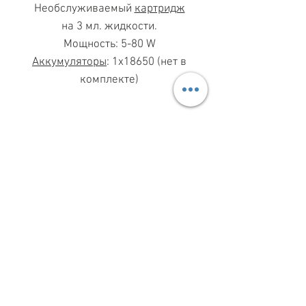
Необслуживаемый
картридж
на 3 мл. жидкости.
Мощность: 5-80 W
Аккумуляторы
: 1х18650 (нет в
комплекте)
МАГАЗИН ПН-ПТ
11.00-19.00
ВС
11.00-15.00
068 869 08 59
КИЕВ, САКСАГАНСКОГО, 30Б
Share
ПО ВОПРОСАМ СОТРУДНИЧЕСТВА
099 333 00 66
INFO@VAPESHOPKIEV.COM