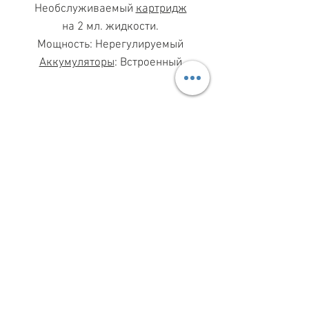
Необслуживаемый
картридж
на 2 мл. жидкости.
Мощность: Нерегулируемый
Аккумуляторы
: Встроенный
МАГАЗИН ПН-ПТ
11.00-19.00
ВС
11.00-15.00
068 869 08 59
КИЕВ, САКСАГАНСКОГО, 30Б
Share
ПО ВОПРОСАМ СОТРУДНИЧЕСТВА
099 333 00 66
INFO@VAPESHOPKIEV.COM
© 2015–2025 vapeshopkiev.com