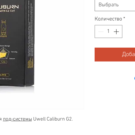
Выбрать
Количество
*
Доба
ля
под-системы
Uwell Caliburn G2.