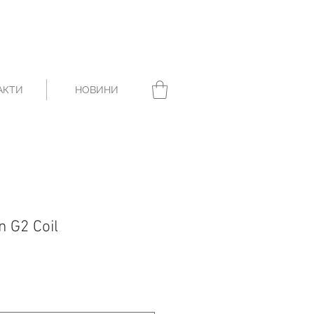
АКТИ
НОВИНИ
n G2 Coil
а