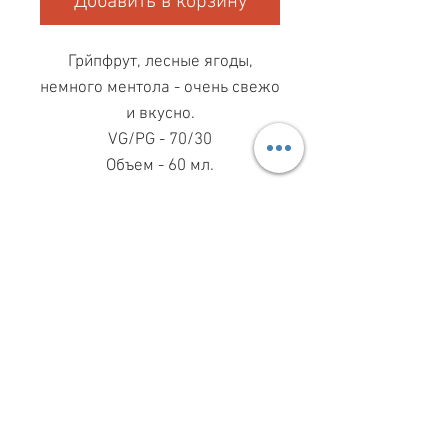
Добавить в корзину
Грйпфрут, лесные ягоды,
немного ментола - очень свежо
и вкусно.
VG/PG - 70/30
Объем - 60 мл.
МАГАЗИН ПН-ПТ
11.00-19.00
ВС
11.00-15.00
068 869 08 59
КИЕВ, САКСАГАНСКОГО, 30Б
Share
ПО ВОПРОСАМ СОТРУДНИЧЕСТВА
099 333 00 66