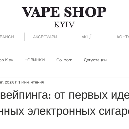
ВАЙСИ
АКСЕСУАРИ
АКЦІЇ
КОНТ
op Kiev
НОВИНКИ
Coilporn
Дегустации
вг. 2025 г.
1 мин. чтения
вейпинга: от первых ид
нных электронных сигар
з 5 звезд.