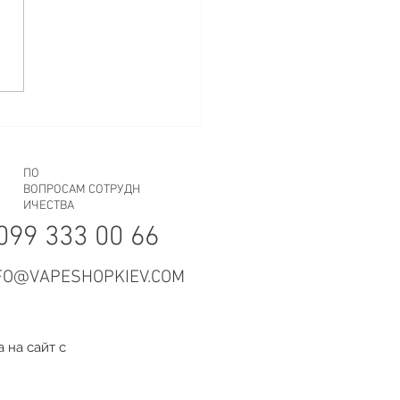
о ли оставлять вейп
арядке на ночь
ПО
ВОПРОСАМ СОТРУДН
ИЧЕСТВА
099 333 00 66
FO@VAPESHOPKIEV.COM
 на сайт с