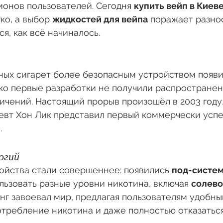
онов пользователей. Сегодня 
купить вейп в Киев
ко, а выбор 
жидкостей для вейпа
 поражает разно
я, как всё начиналось.
ных сигарет более безопасным устройством появи
ако первые разработки не получили распространени
ичений. Настоящий прорыв произошёл в 2003 году,
евт Хон Лик представил первый коммерчески усп
п
.
огий
ойства стали совершеннее: появились 
под-систе
ьзовать разные уровни никотина, включая 
солево
г завоевал мир, предлагая пользователям удобны
требление никотина и даже полностью отказаться