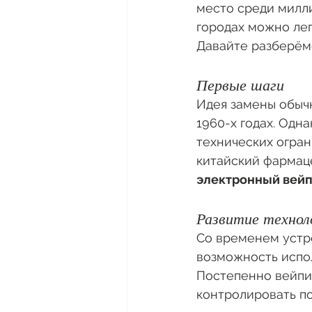
место среди милли
городах можно лег
Давайте разберёмс
Первые шаги
Идея замены обыч
1960-х годах. Одн
технических огран
китайский фармац
электронный вей
Развитие технол
Со временем устр
возможность испол
Постепенно вейпин
контролировать по