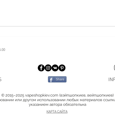
Что делать, если устройство
Можн
не видит картридж
на з
5.00
Б
IN
Share
© 2015–2025 vapeshopkiev.com (вэйпшопкиев, вейпшопкиев)
овании или другом использовании любых материалов ссылка
указанием автора обязательна
КАРТА САЙТА