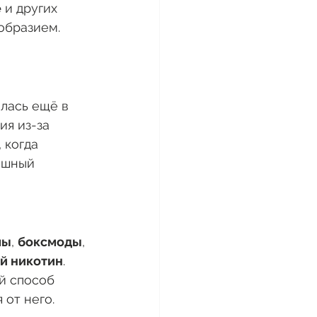
е
 и других 
образием. 
лась ещё в 
я из-за 
 когда 
ешный 
мы
, 
боксмоды
, 
й никотин
. 
й способ 
 от него.