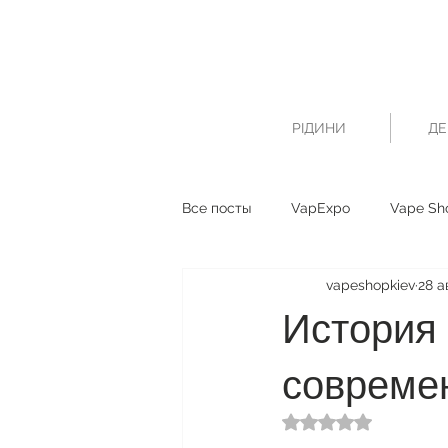
РІДИНИ
ДЕ
Все посты
VapExpo
Vape Sh
vapeshopkiev
28 а
История 
совреме
Оценка: не число и