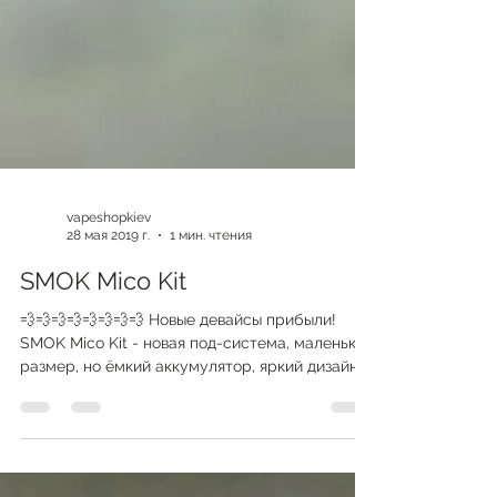
vapeshopkiev
28 мая 2019 г.
1 мин. чтения
SMOK Mico Kit
💨💨💨💨💨💨💨💨 Новые девайсы прибыли!
SMOK Mico Kit - новая под-система, маленький
размер, но ёмкий аккумулятор, яркий дизайн,
поды на...