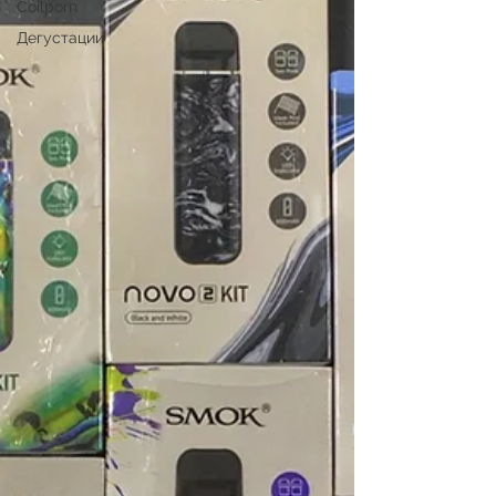
Coilporn
Дегустации