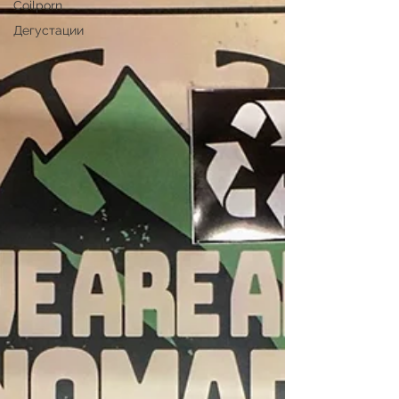
Coilporn
Дегустации