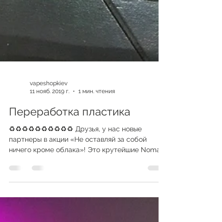
vapeshopkiev
11 нояб. 2019 г.
1 мин. чтения
Переработка пластика
♻️♻️♻️♻️♻️♻️♻️♻️♻️♻️ Друзья, у нас новые
партнеры в акции «Не оставляй за собой
ничего кроме облака»! Это крутейшие Nomad
от @themxlgy -...