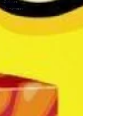
Coilporn
Дегустации