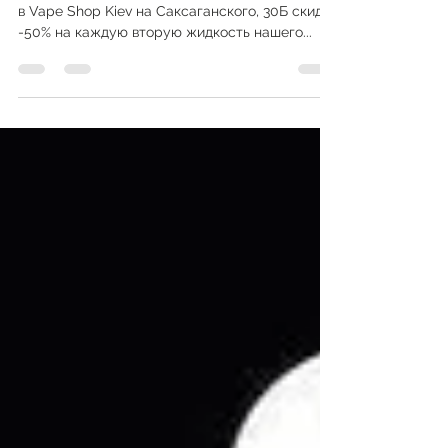
Пятнице
💨💨💨💨💨💨💨 ЕЩЕ СКИДКИ!!! Только сегодня,
в Vape Shop Kiev на Саксаганского, 30Б скидка
-50% на каждую вторую жидкость нашего...