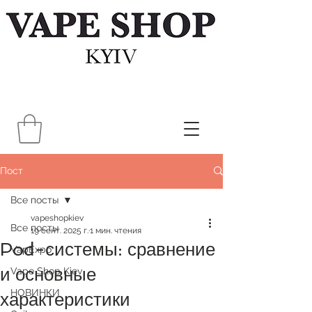
Пост
Все посты
vapeshopkiev
Все посты
19 сент. 2025 г.
1 мин. чтения
Pod-системы: сравнение
VapExpo
и основные
Vape Shop Kiev
НОВИНКИ
характеристики