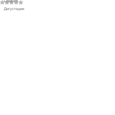
Coilporn
Оценка: не число из 5 звезд.
Дегустации