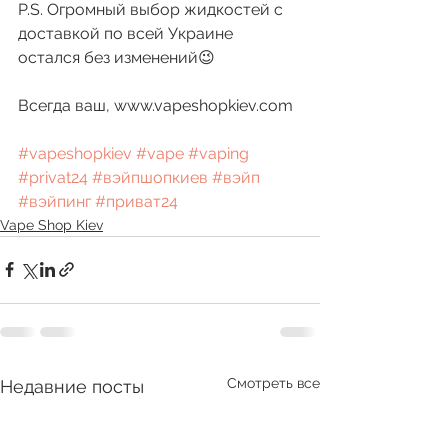
P.S. Огромный выбор жидкостей с 
доставкой по всей Украине 
остался без изменений😉
Всегда ваш, www.vapeshopkiev.com
#vapeshopkiev
#vape
#vaping
#privat24
#вэйпшопкиев
#вэйп
#вэйпинг
#приват24
Vape Shop Kiev
Смотреть все
Недавние посты