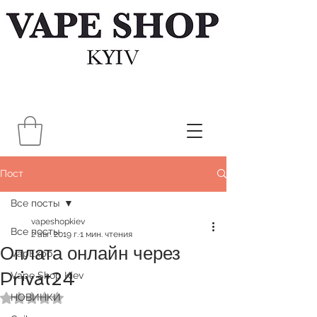
Пост
Все посты
vapeshopkiev
Все посты
2 авг. 2019 г.
1 мин. чтения
Оплата онлайн через
VapExpo
Privat24
Vape Shop Kiev
НОВИНКИ
Оценка: не число из 5 звезд.