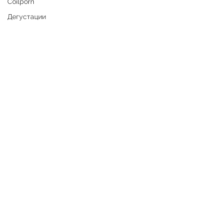
Coilporn
Дегустации