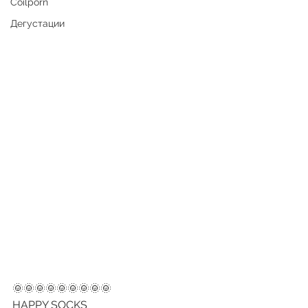
Coilporn
Дегустации
🌞🌞🌞🌞🌞🌞🌞🌞🌞
HAPPY SOCKS