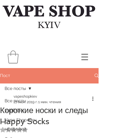
Пост
Все посты
vapeshopkiev
Все посты
27 июн. 2019 г.
1 мин. чтения
Короткие носки и следы
VapExpo
Happy Socks
Vape Shop Kiev
НОВИНКИ
Оценка: не число из 5 звезд.