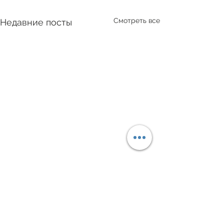
Смотреть все
Недавние посты
Акция по перер
пластика