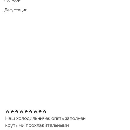
Coilporn
Дегустации
🔥🔥🔥🔥🔥🔥🔥🔥🔥
Наш холодильничек опять заполнен 
крутыми прохладительными 