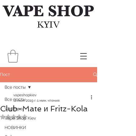
Пост
Все посты
vapeshopkiev
Все посты
11 июн. 2019 г.
1 мин. чтения
Club-Mate и Fritz-Kola
VapExpo
Оценка: не число из 5 звезд.
Vape Shop Kiev
НОВИНКИ