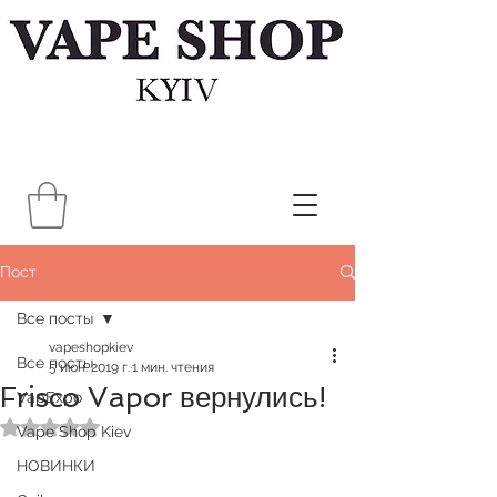
Пост
Все посты
vapeshopkiev
Все посты
5 июн. 2019 г.
1 мин. чтения
Frisco Vapor вернулись!
VapExpo
Оценка: не число из 5 звезд.
Vape Shop Kiev
НОВИНКИ