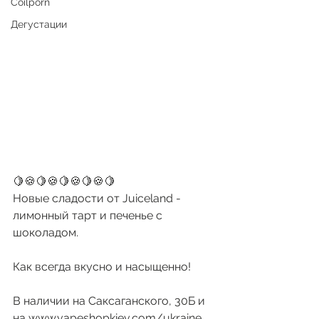
Coilporn
Дегустации
🍋🍪🍋🍪🍋🍪🍋🍪🍋
Новые сладости от Juiceland - 
лимонный тарт и печенье с 
шоколадом. 
Как всегда вкусно и насыщенно!
В наличии на Саксаганского, 30Б и 
на www.vapeshopkiev.com/ukraine