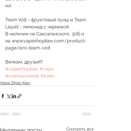
мл. 
Team Volt - фруктовый пунш и Team 
Liquid - лимонад с черникой. 
В наличии на Саксаганского, 30Б и 
на www.vapeshopkiev.com/product-
page/ezo-team-volt
Велкам, друзья!!! 
#vapeshopkiev
#vape
#вэйпшопкиев
#вэйп
Vape Shop Kiev
Смотреть все
Недавние посты