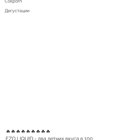
Coilporn
Дегустации
🔥🔥🔥🔥🔥🔥🔥🔥🔥
EZO LIQUID - два летних вкуса в 100 