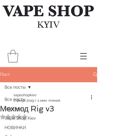
Пост
Все посты
vapeshopkiev
Все посты
6 февр. 2019 г.
1 мин. чтения
Мехмод Rig v3
VapExpo
Оценка: не число из 5 звезд.
Vape Shop Kiev
НОВИНКИ