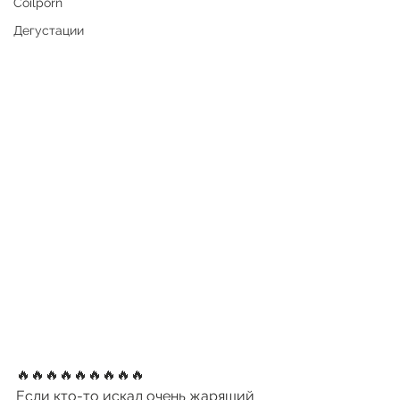
Coilporn
Дегустации
🔥🔥🔥🔥🔥🔥🔥🔥🔥
Если кто-то искал очень жарящий 