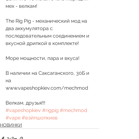
мех - велкам!
The Rig Pig - механический мод на 
два аккумулятора с 
последовательным соединением и 
вкусной дрипкой в комплекте!
Море мощности, пара и вкуса!
В наличии на Саксаганского, 30Б и 
на 
www.vapeshopkiev.com/mechmod
Велкам, друзья!!! 
#vapeshopkiev
#rigpig
#mechmod
#vape
#вэйпшопкиев
НОВИНКИ