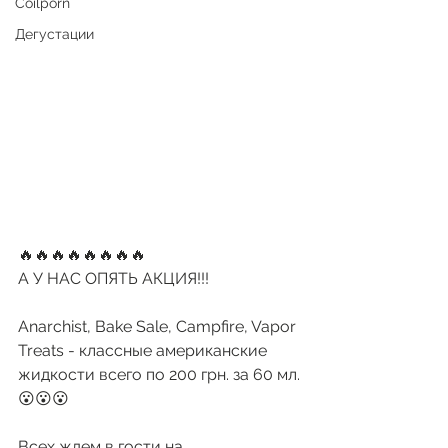
Coilporn
Дегустации
🔥🔥🔥🔥🔥🔥🔥🔥
А У НАС ОПЯТЬ АКЦИЯ!!!
Anarchist, Bake Sale, Campfire, Vapor 
Treats - классные американские 
жидкости всего по 200 грн. за 60 мл.
😮😮😮
Всех ждем в гости на 