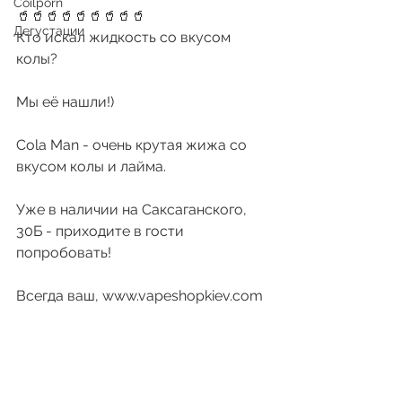
Coilporn
🥤🥤🥤🥤🥤🥤🥤🥤🥤
Дегустации
Кто искал жидкость со вкусом 
колы?
Мы её нашли!)
Cola Man - очень крутая жижа со 
вкусом колы и лайма. 
Уже в наличии на Саксаганского, 
30Б - приходите в гости 
попробовать!
Всегда ваш, www.vapeshopkiev.com