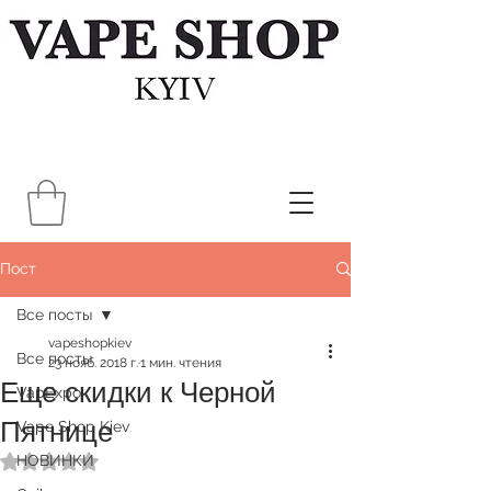
Пост
Все посты
vapeshopkiev
Все посты
23 нояб. 2018 г.
1 мин. чтения
Еще скидки к Черной
VapExpo
Пятнице
Vape Shop Kiev
НОВИНКИ
Оценка: не число из 5 звезд.