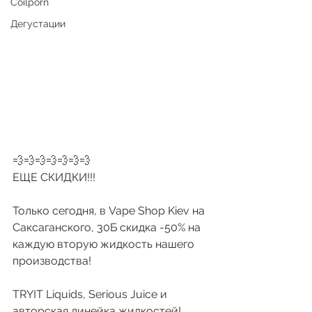
Coilporn
Дегустации
💨💨💨💨💨💨💨
ЕЩЕ СКИДКИ!!!
Только сегодня, в Vape Shop Kiev на 
Саксаганского, 30Б скидка -50% на 
каждую вторую жидкость нашего 
производства!
TRYIT Liquids, Serious Juice и 
авторская линейка жидкостей!