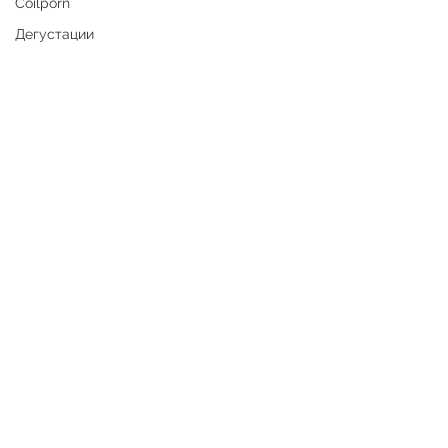
Coilporn
Дегустации