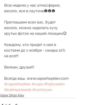
Всю неделю у нас атмосферно, 
весело, все в паутине🎃🎃🎃
Приглашаем всех вас, будет 
весело, можно наделать кучу 
крутых фоток на нашей локации😉
Каждому, кто придет к нам в 
костюме до 1 ноября - скидка 10% 
на все!!!
Велкам, друзья!!!
Всегда ваш, www.vapeshopkiev.com 
#vapeshopkiev
#vape
#halloween
#вэйпшопкиев
#хэллоуин
Vape Shop Kiev