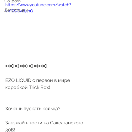
Coilporn
https://www.youtube.com/watch?
Дегустации
v=fISSGvzf5hQ
💨💨💨💨💨💨💨💨💨
EZO LIQUID с первой в мире 
коробкой Trick Box)
Хочешь пускать кольца?
Заезжай в гости на Саксаганского, 
30Б!