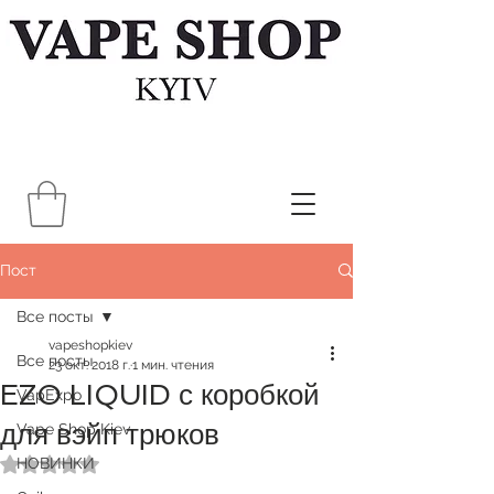
Пост
Все посты
vapeshopkiev
Все посты
23 окт. 2018 г.
1 мин. чтения
EZO LIQUID с коробкой
VapExpo
для вэйп трюков
Vape Shop Kiev
НОВИНКИ
Оценка: не число из 5 звезд.