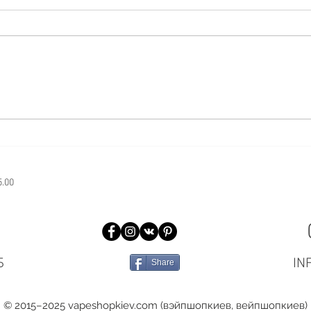
♻️♻️♻️♻️♻️♻️♻️♻️♻️♻️♻️♻️♻️♻️♻️♻️
СПА
НЕ ОСТАВЛЯЙ ЗА СОБОЙ
НИЧЕГО КРОМЕ ОБЛАКА
Друзья, сегодня хотим еще раз
напомнить вам про нашу
акцию с...
5.00
Б
IN
Share
© 2015–2025 vapeshopkiev.com (вэйпшопкиев, вейпшопкиев)