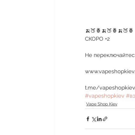
🍌🍑🍍🍌🍑🍍🍌🍑🍍
СКОРО +2
Не переключайтесь
www.vapeshopkiev
t.me/vapeshopkiev
#vapeshopkiev
#в
Vape Shop Kiev