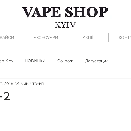
ВАЙСИ
АКСЕСУАРИ
АКЦІЇ
КОНТ
op Kiev
НОВИНКИ
Coilporn
Дегустации
т. 2018 г.
1 мин. чтения
+2
з 5 звезд.