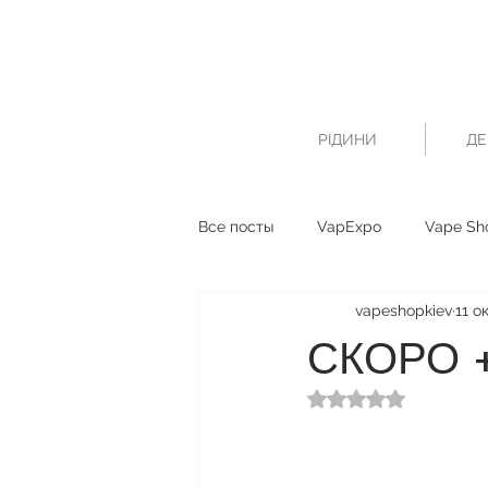
РІДИНИ
ДЕ
Все посты
VapExpo
Vape Sh
vapeshopkiev
11 ок
СКОРО 
Оценка: не число и