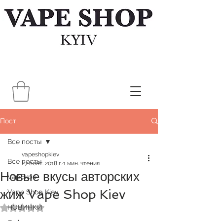
Пост
Все посты
vapeshopkiev
Все посты
27 сент. 2018 г.
1 мин. чтения
Новые вкусы авторских
VapExpo
жиж Vape Shop Kiev
Vape Shop Kiev
НОВИНКИ
Оценка: не число из 5 звезд.