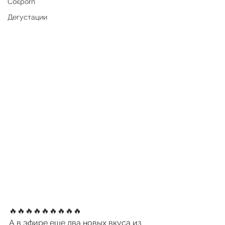
Coilporn
Дегустации
🔥🔥🔥🔥🔥🔥🔥🔥🔥
А в эфире еще два новых вкуса из 