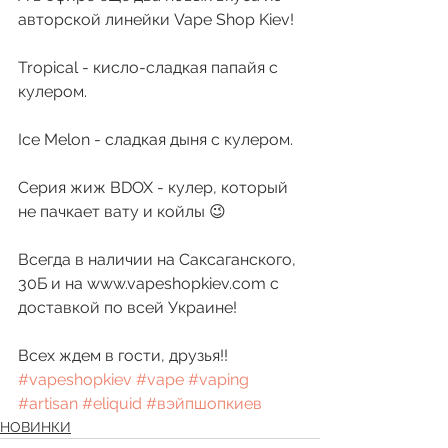
авторской линейки Vape Shop Kiev!
Tropical - кисло-сладкая папайя с 
кулером. 
Ice Melon - сладкая дыня с кулером. 
Серия жиж BDOX - кулер, который 
не пачкает вату и койлы 😉
Всегда в наличии на Саксаганского, 
30Б и на www.vapeshopkiev.com с 
доставкой по всей Украине!
Всех ждем в гости, друзья!! 
#vapeshopkiev
#vape
#vaping
#artisan
#eliquid
#вэйпшопкиев
НОВИНКИ