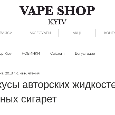
ВАЙСИ
АКСЕСУАРИ
АКЦІЇ
КОНТ
op Kiev
НОВИНКИ
Coilporn
Дегустации
нт. 2018 г.
1 мин. чтения
усы авторских жидкост
ных сигарет
з 5 звезд.