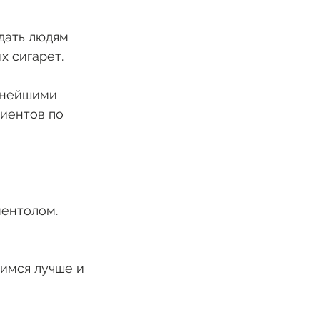
дать людям 
 сигарет. 
пнейшими 
иентов по 
ментолом. 
вимся лучше и 