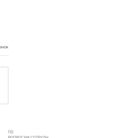
я по переработке
енок
тика
️♻️♻️♻️♻️♻️♻️♻️♻️♻️♻️♻️♻️♻️
ОСТАВЛЯЙ ЗА СОБОЙ
ЕГО КРОМЕ ОБЛАКА
ья, сегодня хотим еще раз
мнить вам про нашу
 с...
ПО
ВОПРОСАМ СОТРУДН