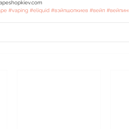
apeshopkiev.com 
ape
#vaping
#eliquid
#вэйпшопкиев
#вейп
#вейпин