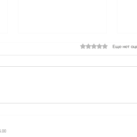
Акци
Оценка: 0 из 5 звезд.
Еще нет оц
плас
♻️♻️♻
НЕ 
Steam Brewery
НИЧ
Друз
напо
акцию
5.00