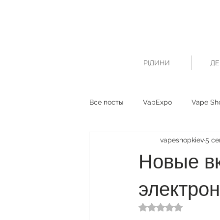
РІДИНИ
ДЕ
Все посты
VapExpo
Vape Sh
vapeshopkiev
5 се
Новые вк
электрон
Оценка: не число и