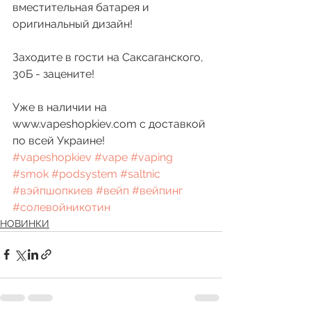
вместительная батарея и 
оригинальный дизайн!
Заходите в гости на Саксаганского, 
30Б - зацените!
Уже в наличии на 
www.vapeshopkiev.com с доставкой 
по всей Украине! 
#vapeshopkiev
#vape
#vaping
#smok
#podsystem
#saltnic
#вэйпшопкиев
#вейп
#вейпинг
#солевойникотин
НОВИНКИ