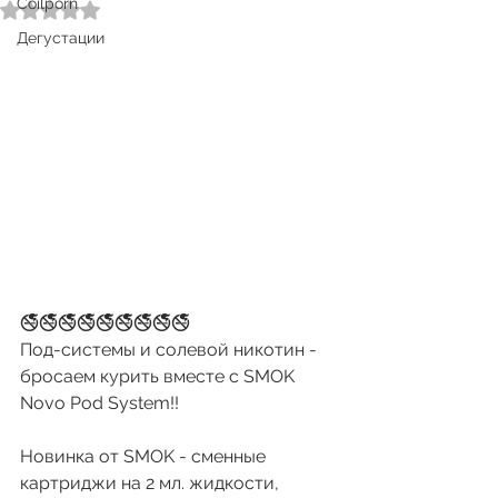
Coilporn
Оценка: не число из 5 звезд.
Дегустации
🚭🚭🚭🚭🚭🚭🚭🚭🚭
Под-системы и солевой никотин - 
бросаем курить вместе с SMOK 
Novo Pod System!!
Новинка от SMOK - сменные 
картриджи на 2 мл. жидкости, 