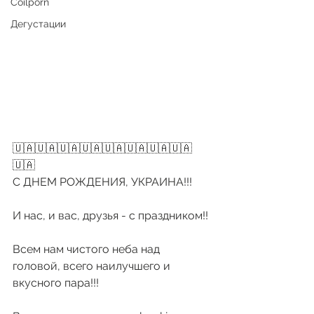
Coilporn
Дегустации
🇺🇦🇺🇦🇺🇦🇺🇦🇺🇦🇺🇦🇺🇦🇺🇦
🇺🇦
С ДНЕМ РОЖДЕНИЯ, УКРАИНА!!!
И нас, и вас, друзья - с праздником!!
Всем нам чистого неба над 
головой, всего наилучшего и 
вкусного пара!!!