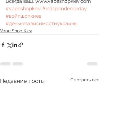
Всегда ваш, www.vapeshopkiev.com 
#vapeshopkiev
#independenceday
#вэйпшопкиев
#деньнезависимостиукраины
Vape Shop Kiev
Смотреть все
Недавние посты