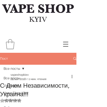
Пост
Все посты
vapeshopkiev
Все посты
24 авг. 2018 г.
1 мин. чтения
С Днем Независимости,
VapExpo
Украина!!!
Vape Shop Kiev
НОВИНКИ
Оценка: не число из 5 звезд.