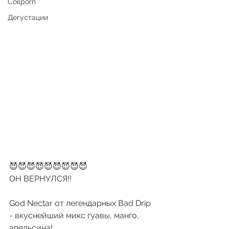
Coilporn
Дегустации
😈😈😈😈😈😈😈😈😈
ОН ВЕРНУЛСЯ!!
God Nectar от легендарных Bad Drip 
- вкуснейший микс гуавы, манго, 
апельсина!