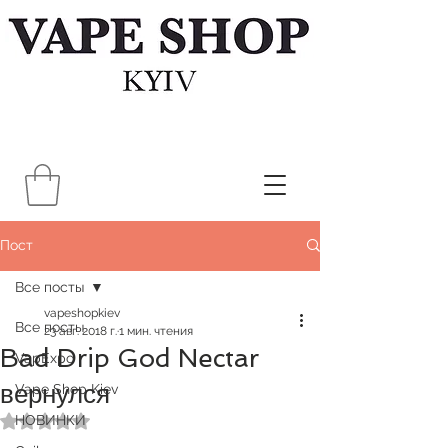
Пост
Все посты
vapeshopkiev
Все посты
23 авг. 2018 г.
1 мин. чтения
Bad Drip God Nectar
VapExpo
вернулся
Vape Shop Kiev
НОВИНКИ
Оценка: не число из 5 звезд.