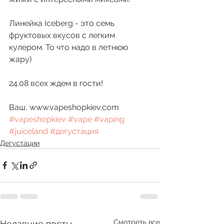
Линейка Iceberg - это семь 
фруктовых вкусов с легким 
кулером. То что надо в летнюю 
жару)
24.08 всех ждем в гости!
Ваш, www.vapeshopkiev.com 
#vapeshopkiev
#vape
#vaping
#juiceland
#дегустация
Дегустации
Смотреть все
Недавние посты