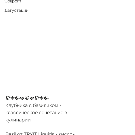
Coilporn
Дегустации
🍃🍓🍃🍓🍃🍓🍃🍓🍃
Клубника с базиликом - 
классическое сочетание в 
кулинарии.
Basil от TRYIT Liquids - кисло-