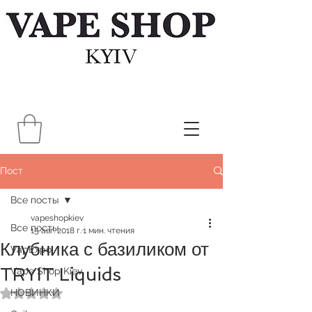
Пост
Все посты
vapeshopkiev
Все посты
15 авг. 2018 г.
1 мин. чтения
Клубника с базиликом от
VapExpo
TRYIT Liquids
Vape Shop Kiev
НОВИНКИ
Оценка: не число из 5 звезд.