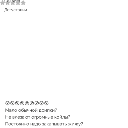
Coilporn
Оценка: не число из 5 звезд.
Дегустации
😮😮😮😮😮😮😮😮😮
Мало обычной дрипки?
Не влезают огромные койлы?
Постоянно надо закапывать жижу?