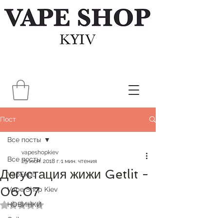
Пост
Все посты
vapeshopkiev
Все посты
29 июн. 2018 г.
1 мин. чтения
Дегустация жижи Getlit -
VapExpo
06.07
Vape Shop Kiev
НОВИНКИ
Оценка: не число из 5 звезд.