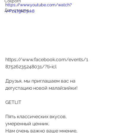
Coilporn
https://www.youtube.com/watch?
Дегустации
v=Pz47gkE3kk8
https://www.facebook.com/events/1
87526235248031/?ti=icl
Друзья, мы приглашаем вас на 
дегустацию новой малайзийки!
GETLIT
Пять классических вкусов, 
умеренный ценник. 
Нам очень важно ваше мнение, 